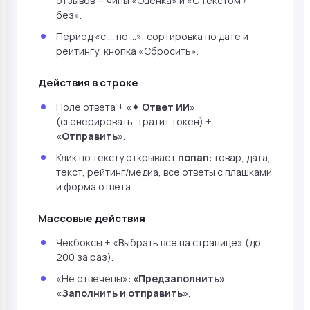
отзывов — чипы «Оценка» и «С текстом /
без».
Период «с … по …», сортировка по дате и
рейтингу, кнопка «Сбросить».
Действия в строке
Поле ответа +
«✦ Ответ ИИ»
(сгенерировать, тратит токен) +
«Отправить»
.
Клик по тексту открывает
попап
: товар, дата,
текст, рейтинг/медиа, все ответы с плашками
и форма ответа.
Массовые действия
Чекбоксы + «Выбрать все на странице» (до
200 за раз).
«Не отвечены»:
«Предзаполнить»
,
«Заполнить и отправить»
.