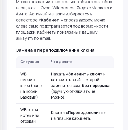
Можно подключить несколько кабинетов любых
площадок — Ozon, Wildberries, Яндекс Маркета и
Авито. Активный магазин выбирается в
селекторе
«Кабинет:»
справа вверху; меню
слева само подстраивается под возможности
площадки. Кабинеты привязаны к вашему
аккаунту по email.
Замена и переподключение ключа
Ситуация
Что делать
WB:
Нажать
«Заменить ключ»
и
сменить
вставить новый — старый
ключ (напр.
заменится сам,
без перерыва
на новый
(вручную отключать не
Базовый)
нужно).
WB: ключ
Кнопка
«Переподключить»
истёк или
на плашке кабинета.
отозван