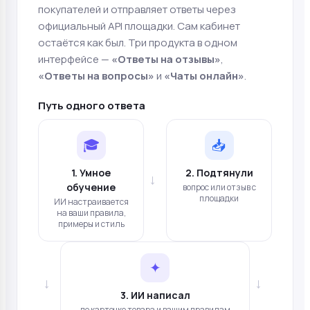
покупателей и отправляет ответы через
официальный API площадки. Сам кабинет
остаётся как был. Три продукта в одном
интерфейсе —
«Ответы на отзывы»
,
«Ответы на вопросы»
и
«Чаты онлайн»
.
Путь одного ответа
🎓
📥
1. Умное
2. Подтянули
→
обучение
вопрос или отзыв с
площадки
ИИ настраивается
на ваши правила,
примеры и стиль
✦
→
→
3. ИИ написал
по карточке товара и вашим правилам