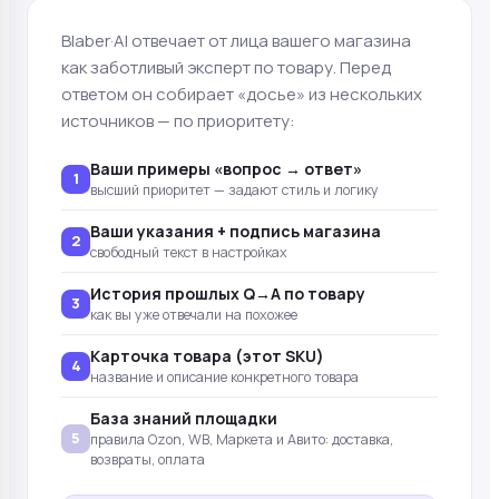
Blaber·AI отвечает от лица вашего магазина
как заботливый эксперт по товару. Перед
ответом он собирает «досье» из нескольких
источников — по приоритету:
Ваши примеры «вопрос → ответ»
1
высший приоритет — задают стиль и логику
Ваши указания + подпись магазина
2
свободный текст в настройках
История прошлых Q→A по товару
3
как вы уже отвечали на похожее
Карточка товара (этот SKU)
4
название и описание конкретного товара
База знаний площадки
5
правила Ozon, WB, Маркета и Авито: доставка,
возвраты, оплата