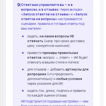
🛠️
Ответами управляете вы — и в
вопросах, и в отзывах.
Через вкладки
«Запуск ответов на отзывы»
и
«Запуск
ответов на вопросы»
настраиваются
сценарии, правила и готовые ответы под
ваш магазин:
задать,
на какие вопросы НЕ
отвечать
(напр. про сроки доставки,
цену, конкретное наличие);
привести
примеры правильных
ответов
«вопрос → ответ» — ИИ будет
отвечать в вашем стиле и логике;
для отзывов — добавить
артикулы для
допродажи
(что предложить
дополнительно) и
любые условия
через указания для ИИ;
задать тон, длину, подпись и правила
по каждой оценке отзыва.
ИИ подстроится под ваши настройки — чем