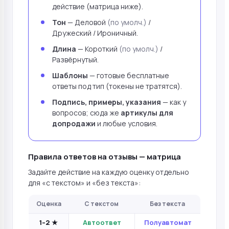
действие (матрица ниже).
Тон
— Деловой
(по умолч.)
/
Дружеский / Ироничный.
Длина
— Короткий
(по умолч.)
/
Развёрнутый.
Шаблоны
— готовые бесплатные
ответы под тип (токены не тратятся).
Подпись, примеры, указания
— как у
вопросов; сюда же
артикулы для
допродажи
и любые условия.
Правила ответов на отзывы — матрица
Задайте действие на каждую оценку отдельно
для «с текстом» и «без текста»:
Оценка
С текстом
Без текста
1–2 ★
Автоответ
Полуавтомат