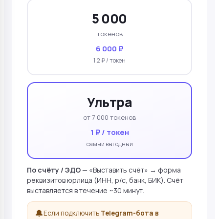
5 000
токенов
6 000 ₽
1,2 ₽ / токен
Ультра
от 7 000 токенов
1 ₽ / токен
самый выгодный
По счёту / ЭДО
— «Выставить счёт» → форма
реквизитов юрлица (ИНН, р/с, банк, БИК). Счёт
выставляется в течение ~30 минут.
🔔
Если подключить
Telegram-бота в