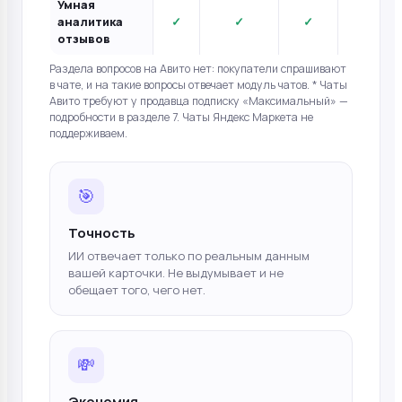
Умная
аналитика
✓
✓
✓
✓
отзывов
Раздела вопросов на Авито нет: покупатели спрашивают
в чате, и на такие вопросы отвечает модуль чатов. * Чаты
Авито требуют у продавца подписку «Максимальный» —
подробности в разделе 7. Чаты Яндекс Маркета не
поддерживаем.
🎯
Точность
ИИ отвечает только по реальным данным
вашей карточки. Не выдумывает и не
обещает того, чего нет.
💸
Экономия