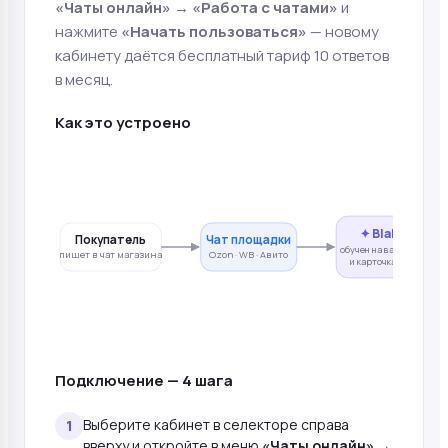
«Чаты онлайн» → «Работа с чатами»
и
нажмите
«Начать пользоваться»
— новому
кабинету даётся бесплатный тариф 10 ответов
в месяц.
Как это устроено
✦ Blaber·AI
Покупатель
Чат площадки
обучен на вашей истори
пишет в чат магазина
Ozon · WB · Авито
и карточках товаров
не у
Подключение — 4 шага
Выберите кабинет в селекторе справа
вверху и откройте в меню
«Чаты онлайн» →