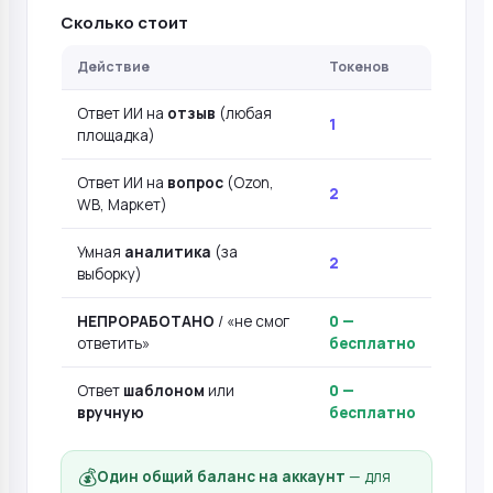
Сколько стоит
Действие
Токенов
Ответ ИИ на
отзыв
(любая
1
площадка)
Ответ ИИ на
вопрос
(Ozon,
2
WB, Маркет)
Умная
аналитика
(за
2
выборку)
НЕПРОРАБОТАНО
/ «не смог
0 —
ответить»
бесплатно
Ответ
шаблоном
или
0 —
вручную
бесплатно
💰
Один общий баланс на аккаунт
— для