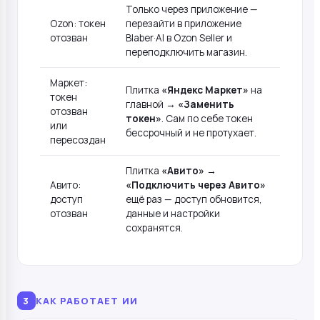
Только через приложение —
Ozon: токен
перезайти в приложение
отозван
Blaber·AI в Ozon Seller и
переподключить магазин.
Маркет:
Плитка
«Яндекс Маркет»
на
токен
главной →
«Заменить
отозван
токен»
. Сам по себе токен
или
бессрочный и не протухает.
пересоздан
Плитка
«Авито»
→
Авито:
«Подключить через Авито»
доступ
ещё раз — доступ обновится,
отозван
данные и настройки
сохранятся.
3
КАК РАБОТАЕТ ИИ