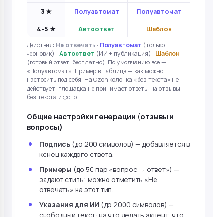
3 ★
Полуавтомат
Полуавтомат
4–5 ★
Автоответ
Шаблон
Действия:
Не отвечать
·
Полуавтомат
(только
черновик) ·
Автоответ
(ИИ + публикация) ·
Шаблон
(готовый ответ, бесплатно). По умолчанию всё —
«Полуавтомат». Пример в таблице — как можно
настроить под себя. На Ozon колонка «без текста» не
действует: площадка не принимает ответы на отзывы
без текста и фото.
Общие настройки генерации (отзывы и
вопросы)
Подпись
(до 200 символов) — добавляется в
конец каждого ответа.
Примеры
(до 50 пар «вопрос → ответ») —
задают стиль; можно отметить «Не
отвечать» на этот тип.
Указания для ИИ
(до 2000 символов) —
свободный текст: на что делать акцент, что