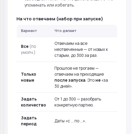
упоминать или избегать.
На что отвечаем (набор при запуске)
Вариант
Что делает
Отвечаем на все
Все
(по
неотвеченные — от новых к
умолч.)
старым, до 300 за раз.
Прошлое не трогаем —
Только
отвечаем на приходящие
новые
после запуска
. Это
не
«за
30 дней».
Задать
От 1 до 300 — разобрать
количество
конкретную партию.
Задать
Даты «с … по …».
период