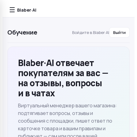
☰
Blaber·AI
Обучение
Войдите в Blaber·AI
Выйти
Blaber·AI отвечает
покупателям за вас —
на отзывы, вопросы
и в чатах
Виртуальный менеджер вашего магазина:
подтягивает вопросы, отзывы и
сообщения с площадки, пишет ответ по
карточке товара и вашим правилам и
публикует — сам или после вашей