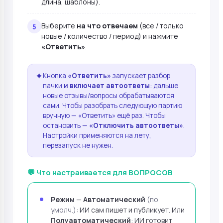
длина, шаблоны).
Выберите
на что отвечаем
(все / только
новые / количество / период) и нажмите
«Ответить»
.
✦
Кнопка
«Ответить»
запускает разбор
пачки
и включает автоответы
: дальше
новые отзывы/вопросы обрабатываются
сами. Чтобы разобрать следующую партию
вручную — «Ответить» ещё раз. Чтобы
остановить —
«Отключить автоответы»
.
Настройки применяются на лету,
перезапуск не нужен.
💬 Что настраивается для ВОПРОСОВ
Режим
—
Автоматический
(по
умолч.)
: ИИ сам пишет и публикует. Или
Полуавтоматический
: ИИ готовит