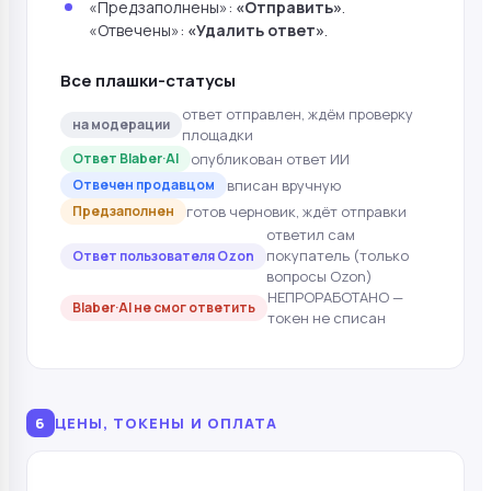
«Предзаполнены»:
«Отправить»
.
«Отвечены»:
«Удалить ответ»
.
Все плашки-статусы
ответ отправлен, ждём проверку
на модерации
площадки
опубликован ответ ИИ
Ответ Blaber·AI
вписан вручную
Отвечен продавцом
готов черновик, ждёт отправки
Предзаполнен
ответил сам
покупатель (только
Ответ пользователя Ozon
вопросы Ozon)
НЕПРОРАБОТАНО —
Blaber·AI не смог ответить
токен не списан
6
ЦЕНЫ, ТОКЕНЫ И ОПЛАТА