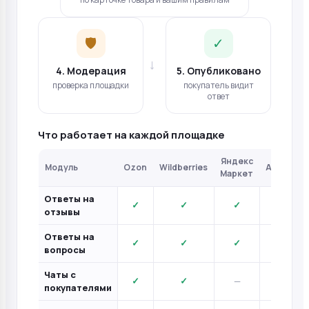
🛡️
✓
→
4. Модерация
5. Опубликовано
проверка площадки
покупатель видит
ответ
Что работает на каждой площадке
Яндекс
Модуль
Ozon
Wildberries
Авито
Маркет
Ответы на
✓
✓
✓
✓
отзывы
Ответы на
✓
✓
✓
—
вопросы
Чаты с
✓
✓
—
✓*
покупателями