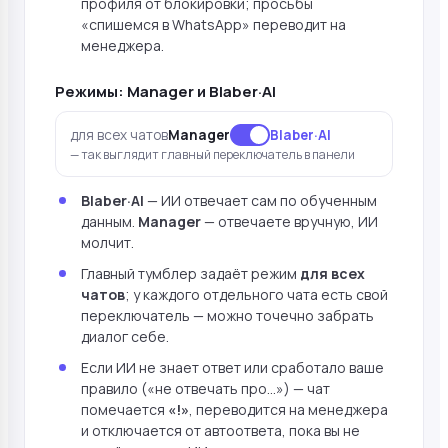
профиля от блокировки; просьбы
«спишемся в WhatsApp» переводит на
менеджера.
Режимы: Manager и Blaber·AI
для всех чатов
Manager
Blaber·AI
— так выглядит главный переключатель в панели
Blaber·AI
— ИИ отвечает сам по обученным
данным.
Manager
— отвечаете вручную, ИИ
молчит.
Главный тумблер задаёт режим
для всех
чатов
; у каждого отдельного чата есть свой
переключатель — можно точечно забрать
диалог себе.
Если ИИ не знает ответ или сработало ваше
правило («не отвечать про…») — чат
помечается
«!»
, переводится на менеджера
и отключается от автоответа, пока вы не