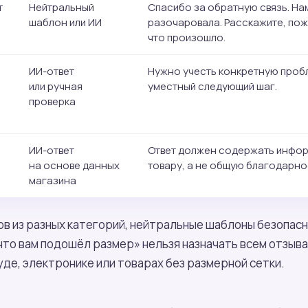
т
Нейтральный
Спасибо за обратную связь. Нам
шаблон или ИИ
разочаровала. Расскажите, пож
что произошло.
ИИ-ответ
Нужно учесть конкретную пробл
или ручная
уместный следующий шаг.
проверка
ИИ-ответ
Ответ должен содержать инфо
на основе данных
товару, а не общую благодарно
магазина
ров из разных категорий, нейтральные шаблоны безопас
что вам подошёл размер» нельзя назначать всем отзывам
уде, электронике или товарах без размерной сетки.