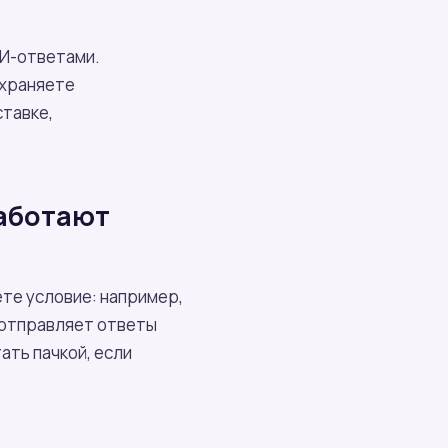
ИИ-ответами.
охраняете
ставке,
работают
ёте условие: например,
а отправляет ответы
ть пачкой, если