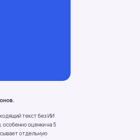
онов.
дходящий текст без ИИ
, особенно оценки на 5
писывает отдельную