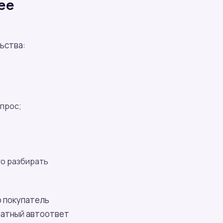
ее
ьства:
опрос;
го разбирать
о покупатель
латный автоответ