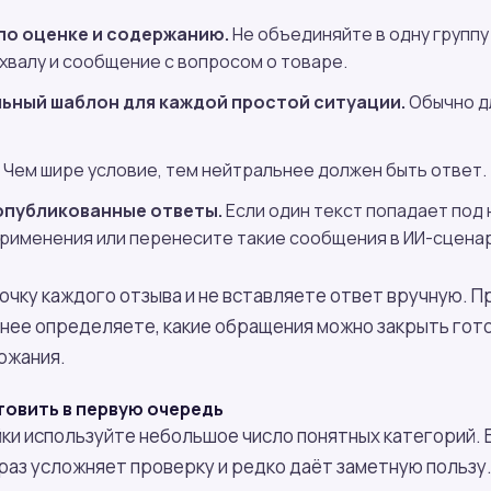
по оценке и содержанию.
Не объединяйте в одну группу 
хвалу и сообщение с вопросом о товаре.
ьный шаблон для каждой простой ситуации.
Обычно дл
Чем шире условие, тем нейтральнее должен быть ответ.
опубликованные ответы.
Если один текст попадает под
применения или перенесите такие сообщения в ИИ-сцена
очку каждого отзыва и не вставляете ответ вручную. П
ранее определяете, какие обращения можно закрыть гото
ржания.
овить в первую очередь
ки используйте небольшое число понятных категорий.
раз усложняет проверку и редко даёт заметную пользу