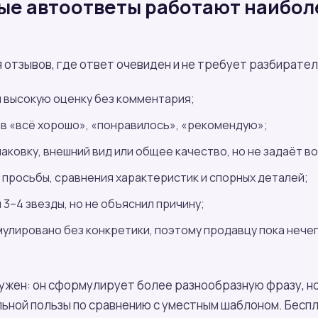
ые автоответы работают наибол
отзывов, где ответ очевиден и не требует разбирател
 высокую оценку без комментария;
ов «всё хорошо», «понравилось», «рекомендую»;
аковку, внешний вид или общее качество, но не задаёт в
, просьбы, сравнения характеристик и спорных деталей;
 3–4 звезды, но не объяснил причину;
улировано без конкретики, поэтому продавцу пока нече
 нужен: он сформулирует более разнообразную фразу, н
льной пользы по сравнению с уместным шаблоном. Бесп