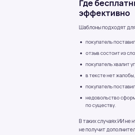
Где бесплатн
эффективно
Шаблоны подходят для 
покупатель поставил
отзыв состоит из сл
покупатель хвалит уп
в тексте нет жалобы
покупатель поставил
недовольство сформ
по существу.
В таких случаях ИИ не
не получит дополните