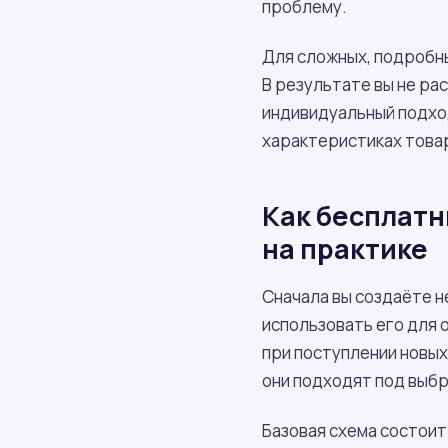
проблему.
Для сложных, подробн
В результате вы не р
индивидуальный подход
характеристиках товар
Как бесплатн
на практике
Сначала вы создаёте н
использовать его для 
при поступлении новых
они подходят под выб
Базовая схема состоит