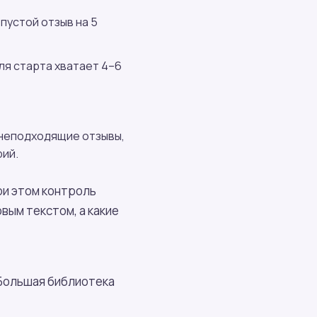
пустой отзыв на 5
я старта хватает 4–6
 неподходящие отзывы,
рий.
ри этом контроль
вым текстом, а какие
 Большая библиотека
.