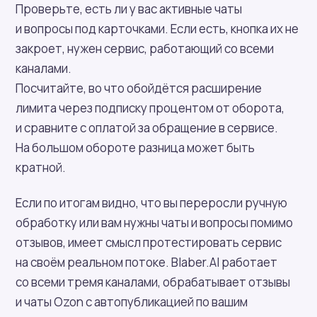
Проверьте, есть ли у вас активные чаты
и вопросы под карточками. Если есть, кнопка их не
закроет, нужен сервис, работающий со всеми
каналами.
Посчитайте, во что обойдётся расширение
лимита через подписку процентом от оборота,
и сравните с оплатой за обращение в сервисе.
На большом обороте разница может быть
кратной.
Если по итогам видно, что вы переросли ручную
обработку или вам нужны чаты и вопросы помимо
отзывов, имеет смысл протестировать сервис
на своём реальном потоке. Blaber.AI работает
со всеми тремя каналами, обрабатывает отзывы
и чаты Ozon с автопубликацией по вашим