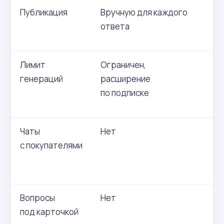
Публикация
Вручную для каждого
Ав
ответа
по
Лимит
Ограничен,
За
генераций
расширение
от
по подписке
се
Чаты
Нет
Ес
с покупателями
у 
се
Вопросы
Нет
Ес
под карточкой
се