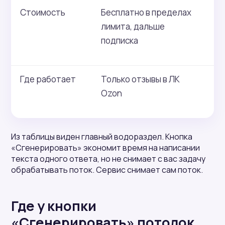
Стоимость
Бесплатно в пределах
По
лимита, дальше
се
подписка
Где работает
Только отзывы в ЛК
От
Ozon
в
Из таблицы виден главный водораздел. Кнопка
«Сгенерировать» экономит время на написании
текста одного ответа, но не снимает с вас задачу
обрабатывать поток. Сервис снимает сам поток.
Где у кнопки
«Сгенерировать» потолок