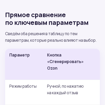
Прямое сравнение
по ключевым параметрам
Сведём оба решения в таблицу по тем
параметрам, которые реально влияют на выбор.
Параметр
Кнопка
С
«Сгенерировать»
а
Ozon
Режим работы
Ручной, по нажатию
Ав
на каждый отзыв
в 