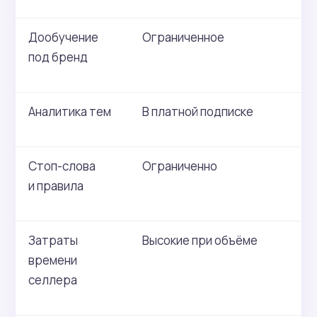
Дообучение
Ограниченное
Ес
под бренд
Аналитика тем
В платной подписке
Ес
Стоп-слова
Ограниченно
Ес
и правила
Затраты
Высокие при объёме
М
времени
по
селлера