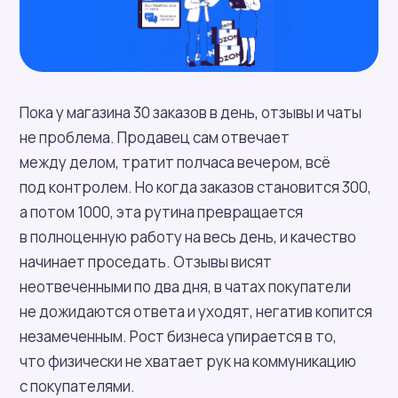
Пока у магазина 30 заказов в день, отзывы и чаты
не проблема. Продавец сам отвечает
между делом, тратит полчаса вечером, всё
под контролем. Но когда заказов становится 300,
а потом 1000, эта рутина превращается
в полноценную работу на весь день, и качество
начинает проседать. Отзывы висят
неотвеченными по два дня, в чатах покупатели
не дожидаются ответа и уходят, негатив копится
незамеченным. Рост бизнеса упирается в то,
что физически не хватает рук на коммуникацию
с покупателями.